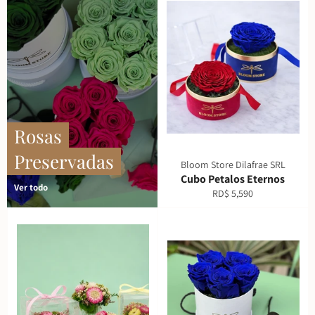
Rosas
Preservadas
Bloom Store Dilafrae SRL
Cubo Petalos Eternos
Ver todo
Precio
RD$ 5,590
habitual