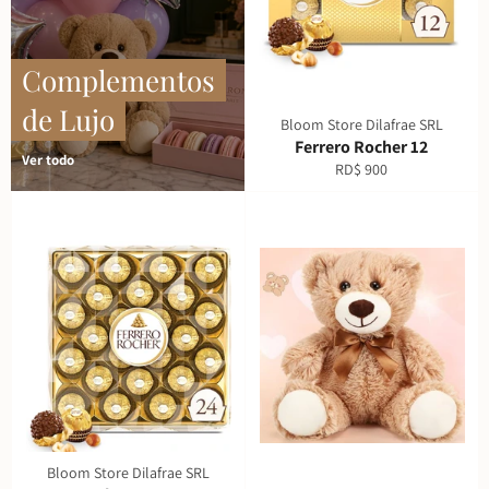
Complementos
de Lujo
Bloom Store Dilafrae SRL
Ferrero Rocher 12
Ver todo
Precio
RD$ 900
habitual
Bloom Store Dilafrae SRL