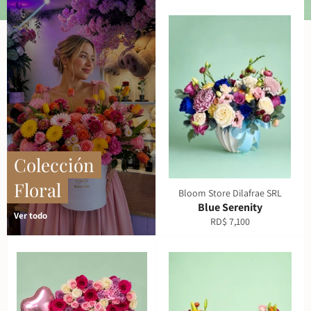
presentación
diapositiva
diapositiva
Colección
Floral
Bloom Store Dilafrae SRL
Blue Serenity
Ver todo
Precio
RD$ 7,100
habitual