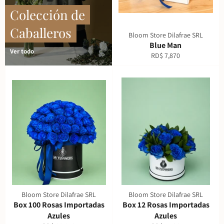
Colección de
Caballeros
Bloom Store Dilafrae SRL
Blue Man
Ver todo
Precio
RD$ 7,870
habitual
Bloom Store Dilafrae SRL
Bloom Store Dilafrae SRL
Box 100 Rosas Importadas
Box 12 Rosas Importadas
Azules
Azules