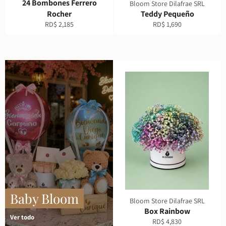
24 Bombones Ferrero
Bloom Store Dilafrae SRL
Rocher
Teddy Pequeño
Precio
Precio
RD$ 2,185
RD$ 1,690
habitual
habitual
Baby Bloom
Bloom Store Dilafrae SRL
Box Rainbow
Ver todo
Precio
RD$ 4,830