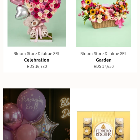
Bloom Store Dilafrae SRL
Bloom Store Dilafrae SRL
Celebration
Garden
Precio
Precio
RD$ 16,780
RD$ 17,650
habitual
habitual