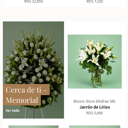
Precio
Precio
RD$ 22,850
RD$ 7,130
habitual
habitual
Cerca de ti -
Memorial
Bloom Store Dilafrae SRL
Jarrón de Lirios
Ver todo
Precio
RD$ 5,490
habitual