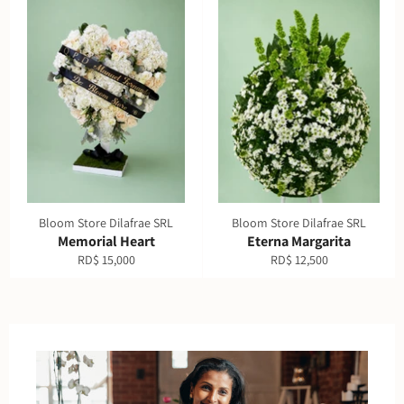
Bloom Store Dilafrae SRL
Bloom Store Dilafrae SRL
Memorial Heart
Eterna Margarita
Precio
Precio
RD$ 15,000
RD$ 12,500
habitual
habitual