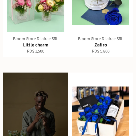
Bloom Store Dilafrae SRL
Bloom Store Dilafrae SRL
Little charm
Zafiro
Precio
Precio
RD$ 1,500
RD$ 5,800
habitual
habitual